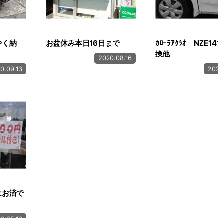
やく納
お盆休み本日16日まで
ｶﾛｰﾗｱｸｼｵ NZE14
換他
2020.08.16
0.09.13
202
はお済で